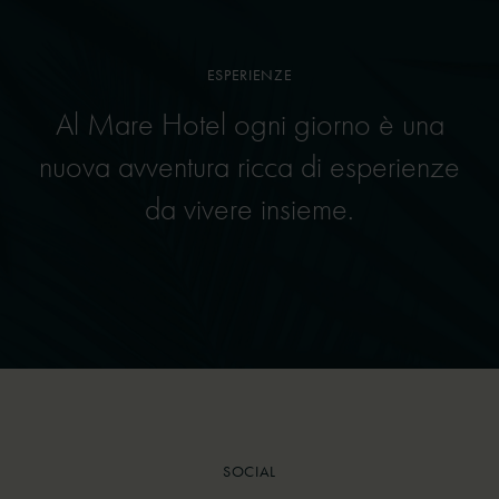
ESPERIENZE
ESPERIENZE
Al Mare Hotel ogni giorno è una
Al Mare Hotel ogni giorno è una
nuova avventura ricca di esperienze
nuova avventura ricca di esperienze
da vivere insieme.
da vivere insieme.
01
02
ESPERIENZE SUL
TERRITORIO
ESPERIENZE IN
HOTEL
ESPLORA
ESPLORA
SOCIAL