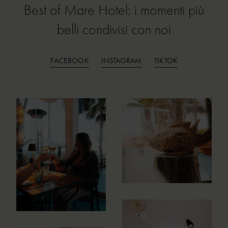
Best of Mare Hotel: i momenti più
Best of Mare Hotel: i momenti più
belli condivisi con noi
belli condivisi con noi
FACEBOOK
INSTAGRAM
TIKTOK