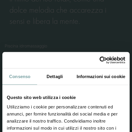
dolce melodia che accarezza i
dolce melodia che accarezza i
sensi e libera la mente.
sensi e libera la mente.
Piscina idromassaggio
Chiringuito
Consenso
Dettagli
Informazioni sui cookie
Piscina Infinity
Questo sito web utilizza i cookie
Utilizziamo i cookie per personalizzare contenuti ed
Spiaggia privata
annunci, per fornire funzionalità dei social media e per
analizzare il nostro traffico. Condividiamo inoltre
informazioni sul modo in cui utilizzi il nostro sito con i