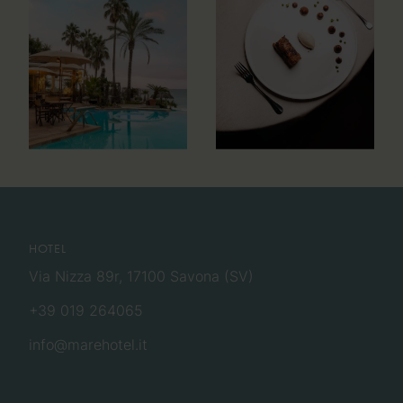
HOTEL
Via Nizza 89r, 17100 Savona (SV)
+39 019 264065
info@marehotel.it