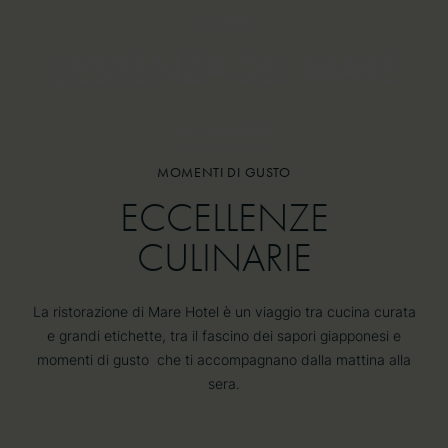
CAMERE
CAMERE
L’ESSENZA DEL MARE
L’ESSENZA DEL MARE
ACCOMODATI
MOMENTI DI GUSTO
MOMENTI DI GUSTO
ECCELLENZE
ECCELLENZE
CULINARIE
CULINARIE
La ristorazione di Mare Hotel è un viaggio tra cucina curata
e grandi etichette, tra il fascino dei sapori giapponesi e
momenti di gusto che ti accompagnano dalla mattina alla
sera.