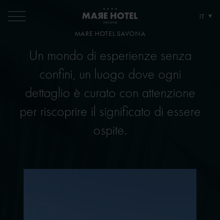
e Hotel
IT
MARE HOTEL SAVONA
MARE HOTEL SAVONA
Un mondo di esperienze senza
Un mondo di esperienze senza
confini, un luogo dove ogni
confini, un luogo dove ogni
dettaglio è curato con attenzione
dettaglio è curato con attenzione
per riscoprire il significato di essere
per riscoprire il significato di essere
ospite.
ospite.